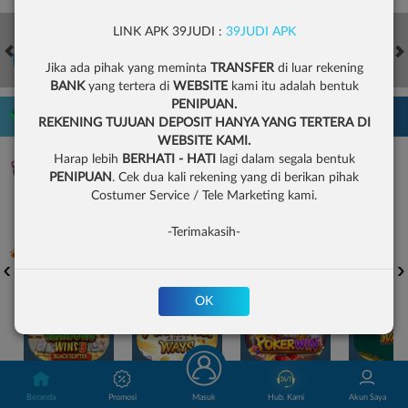
LINK APK 39JUDI :
39JUDI APK
Jika ada pihak yang meminta
TRANSFER
di luar rekening
HOT GAMES
SLOTS
LIVE CASINO
RACE
TOGEL
OL
BANK
yang tertera di
WEBSITE
kami itu adalah bentuk
PENIPUAN.
Game Populer
REKENING TUJUAN DEPOSIT HANYA YANG TERTERA DI
WEBSITE KAMI.
Harap lebih
BERHATI - HATI
lagi dalam segala bentuk
PENIPUAN
. Cek dua kali rekening yang di berikan pihak
Costumer Service / Tele Marketing kami.
-Terimakasih-
GATES OF OLYMPUS POP
STORM OF SETH 2
NEZHA 2
OK
MAHJONG WINS 3 – BLACK SCATTER
MAHJONG WAYS
POKER WIN
Beranda
Promosi
Masuk
Hub. Kami
Akun Saya